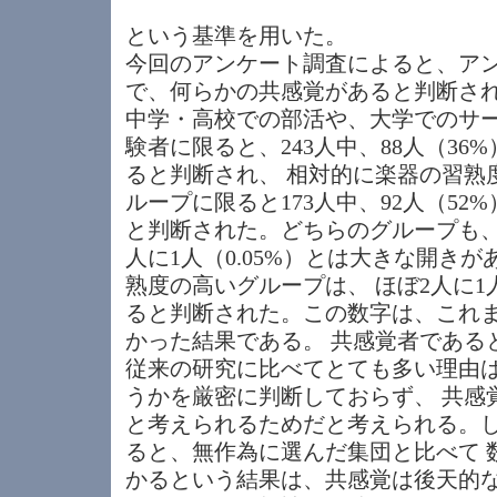
という基準を用いた。
今回のアンケート調査によると、アン
で、何らかの共感覚があると判断され
中学・高校での部活や、大学でのサ
験者に限ると、243人中、88人（3
ると判断され、 相対的に楽器の習熟
ループに限ると173人中、92人（5
と判断された。どちらのグループも、 
人に1人（0.05%）とは大きな開き
熟度の高いグループは、 ほぼ2人に
ると判断された。この数字は、これ
かった結果である。 共感覚者である
従来の研究に比べてとても多い理由
うかを厳密に判断しておらず、 共感
と考えられるためだと考えられる。
ると、無作為に選んだ集団と比べて 
かるという結果は、共感覚は後天的